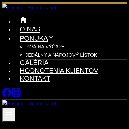
Skip
to
content
O NÁS
PONUKA
PIVÁ NA VÝČAPE
JEDÁLNY A NÁPOJOVÝ LÍSTOK
GALÉRIA
HODNOTENIA KLIENTOV
KONTAKT