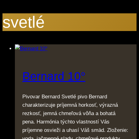
svetlé
Bernard 10°
Pivovar Bernard Svetlé pivo Bernard
charakterizuje príjemná horkosť, výrazná
rezkosť, jemná chmeľová vôňa a bohatá
pena. Harmónia týchto vlastností Vás
príjemne osvieži a uhasí Váš smäd. Zloženie:
voda, jačmenné slady, chmeľové produkty,