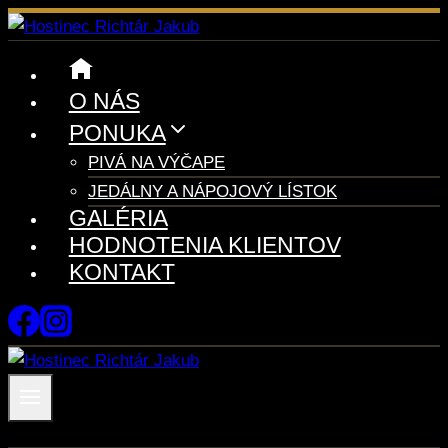
Skip
to
content
O NÁS
PONUKA
PIVÁ NA VÝČAPE
JEDÁLNY A NÁPOJOVÝ LÍSTOK
GALÉRIA
HODNOTENIA KLIENTOV
KONTAKT