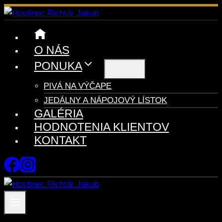
Skip
to
content
O NÁS
PONUKA
PIVÁ NA VÝČAPE
JEDÁLNY A NÁPOJOVÝ LÍSTOK
GALÉRIA
HODNOTENIA KLIENTOV
KONTAKT