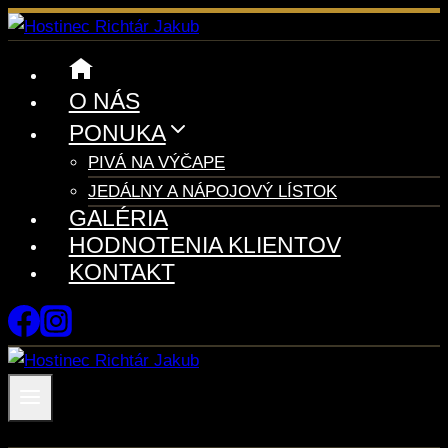
Skip
to
content
O NÁS
PONUKA
PIVÁ NA VÝČAPE
JEDÁLNY A NÁPOJOVÝ LÍSTOK
GALÉRIA
HODNOTENIA KLIENTOV
KONTAKT